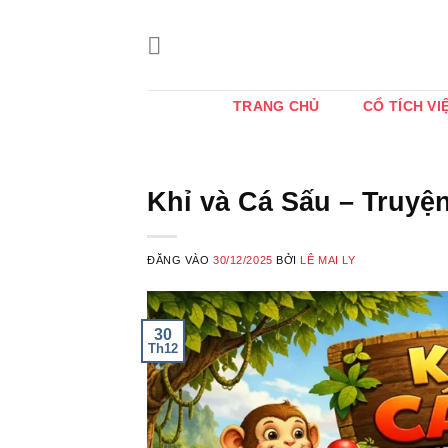
Bỏ
qua
nội
dung
TRANG CHỦ
CỔ TÍCH VI
Khỉ và Cá Sấu – Truyệ
ĐĂNG VÀO
30/12/2025
BỞI
LÊ MAI LY
30
Th12