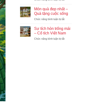
Thằng
ngụ
Gù
ngôn
Món quà đẹp nhất –
02
Ở
Quà tặng cuộc sống
Th5
Nhà
ở
Chức năng bình luận bị tắt
Thờ
Món
Đức
quà
Bà
Sự tích hòn trống mái
30
đẹp
–
– Cổ tích Việt Nam
Th4
nhất
Truyện
ở
Chức năng bình luận bị tắt
–
nước
Sự
Quà
ngoài
tích
tặng
hòn
cuộc
trống
sống
mái
–
Cổ
tích
Việt
Nam