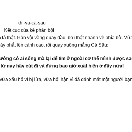
Kết cục của kẻ phản bội
 là thật. Hắn vội vàng quay đầu, bơi thật nhanh về phía bờ. Vừ
ảy phắt lên cành cao, rồi quay xuống mắng Cá Sấu:
tưởng có ai sống mà lại để tim ở ngoài cơ thể mình được s
 từ nay hãy cút đi và đừng bao giờ xuất hiện ở đây nữa!
vừa xấu hổ vì bị lừa, vừa hối hận vì đã đánh mất một người bạ