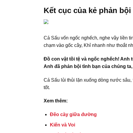
Kết cục của kẻ phản bội
Cá Sấu vốn ngốc nghếch, nghe vậy liền tin
chạm vào gốc cây, Khỉ nhanh như thoắt nh
Đồ con vật tồi tệ và ngốc nghếch! Anh 
Anh đã phản bội tình bạn của chúng ta,
Cá Sấu lủi thủi lặn xuống dòng nước sâu, 
tốt.
Xem thêm:
Đẽo cày giữa đường
Kiến và Voi