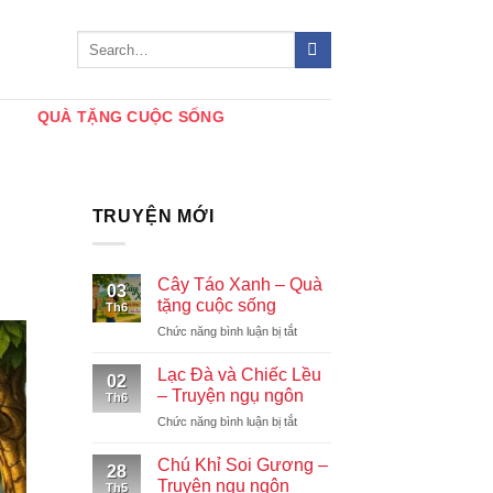
QUÀ TẶNG CUỘC SỐNG
TRUYỆN MỚI
Cây Táo Xanh – Quà
03
tặng cuộc sống
Th6
ở
Chức năng bình luận bị tắt
Cây
Táo
Lạc Đà và Chiếc Lều
02
Xanh
– Truyện ngụ ngôn
Th6
–
ở
Chức năng bình luận bị tắt
Quà
Lạc
tặng
Đà
cuộc
Chú Khỉ Soi Gương –
28
và
sống
Truyện ngụ ngôn
Th5