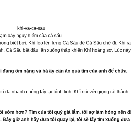
ạm bẫy nguy hiểm của cá sấu
không biết bơi, Khỉ leo lên lưng Cá Sấu để Cá Sấu chở đi. Khi ra
, Cá Sấu bắt đầu lặn xuống thấp khiến Khỉ hoảng sợ. Lúc này
ôi đang ốm nặng và bà ấy cần ăn quả tim của anh để chữa
 đã nhanh chóng lấy lại bình tĩnh. Khỉ nói với giọng rất thành
ôi sớm hơn? Tim của tôi quý giá lắm, tôi sợ làm hỏng nên đ
i. Bây giờ anh hãy đưa tôi quay lại, tôi sẽ lấy tim xuống đưa