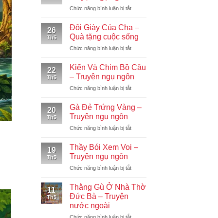
Chiếc
ở
Chức năng bình luận bị tắt
Lều
Chú
–
Khỉ
Truyện
Đôi Giày Của Cha –
26
Soi
ngụ
Quà tặng cuộc sống
Th5
Gương
ngôn
ở
Chức năng bình luận bị tắt
–
Đôi
Truyện
Giày
ngụ
Kiến Và Chim Bồ Câu
22
Của
ngôn
– Truyện ngụ ngôn
Th5
Cha
ở
Chức năng bình luận bị tắt
–
Kiến
Quà
Và
tặng
Gà Đẻ Trứng Vàng –
20
Chim
cuộc
Truyện ngụ ngôn
Th5
Bồ
sống
ở
Chức năng bình luận bị tắt
Câu
Gà
–
Đẻ
Truyện
Thầy Bói Xem Voi –
19
Trứng
ngụ
Truyện ngụ ngôn
Th5
Vàng
ngôn
ở
Chức năng bình luận bị tắt
–
Thầy
Truyện
Bói
ngụ
Thằng Gù Ở Nhà Thờ
11
Xem
ngôn
Đức Bà – Truyện
Th5
Voi
nước ngoài
–
ở
Chức năng bình luận bị tắt
Truyện