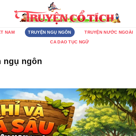
ỆT NAM
TRUYỆN NGỤ NGÔN
TRUYỆN NƯỚC NGOÀI
CA DAO TỤC NGỮ
n ngụ ngôn