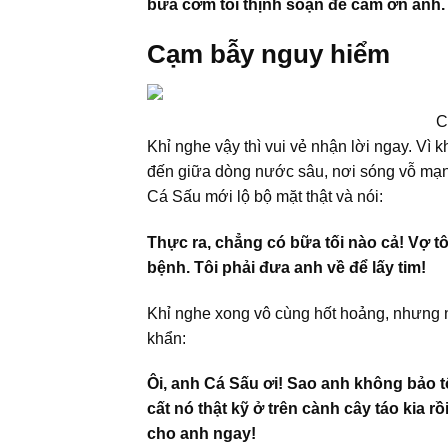
bữa cơm tối thịnh soạn để cảm ơn anh.
Cạm bẫy nguy hiểm
C
Khỉ nghe vậy thì vui vẻ nhận lời ngay. Vì 
đến giữa dòng nước sâu, nơi sóng vỗ mạnh
Cá Sấu mới lộ bộ mặt thật và nói:
Thực ra, chẳng có bữa tối nào cả! Vợ t
bệnh. Tôi phải đưa anh về để lấy tim!
Khỉ nghe xong vô cùng hốt hoảng, nhưng nó
khẩn:
Ôi, anh Cá Sấu ơi! Sao anh không bảo t
cất nó thật kỹ ở trên cành cây táo kia rồ
cho anh ngay!