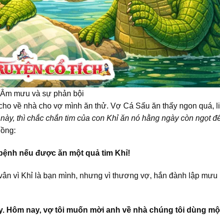
Âm mưu và sự phản bội
cho về nhà cho vợ mình ăn thử. Vợ Cá Sấu ăn thấy ngon quá, l
 này, thì chắc chắn tim của con Khỉ ăn nó hằng ngày còn ngọt đ
hồng:
ỏi bệnh nếu được ăn một quả tim Khỉ!
vân vì Khỉ là bạn mình, nhưng vì thương vợ, hắn đành lập mưu
nay. Hôm nay, vợ tôi muốn mời anh về nhà chúng tôi dùng mộ