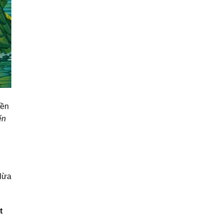
iền
ến
 lừa
t