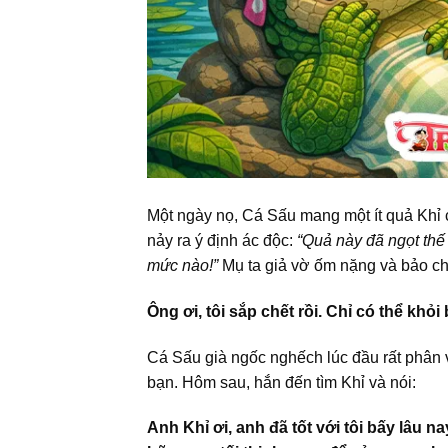
Một ngày nọ, Cá Sấu mang một ít quả Khỉ 
nảy ra ý định ác độc:
“Quả này đã ngọt thế
mức nào!”
Mụ ta giả vờ ốm nặng và bảo c
Ông ơi, tôi sắp chết rồi. Chỉ có thể kh
Cá Sấu già ngốc nghếch lúc đầu rất phân 
bạn. Hôm sau, hắn đến tìm Khỉ và nói:
Anh Khỉ ơi, anh đã tốt với tôi bấy lâu 