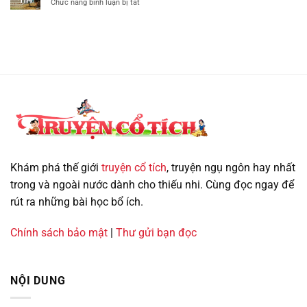
Th4
ở
Chức năng bình luận bị tắt
nhất
–
Sự
–
Truyện
tích
Quà
nước
hòn
tặng
ngoài
trống
cuộc
mái
sống
–
Cổ
tích
Việt
Nam
Khám phá thế giới
truyện cổ tích
, truyện ngụ ngôn hay nhất
trong và ngoài nước dành cho thiếu nhi. Cùng đọc ngay để
rút ra những bài học bổ ích.
Chính sách bảo mật
|
Thư gửi bạn đọc
NỘI DUNG