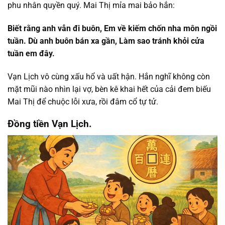
phu nhân quyền quý. Mai Thị mỉa mai bảo hắn:
Biết rằng anh vẫn đi buôn, Em về kiếm chốn nha môn ngồi
tuần. Dù anh buôn bán xa gần, Làm sao tránh khỏi cửa
tuần em đây.
Vạn Lịch vô cùng xấu hổ và uất hận. Hắn nghĩ không còn
mặt mũi nào nhìn lại vợ, bèn kê khai hết của cải đem biếu
Mai Thị để chuộc lỗi xưa, rồi đâm cổ tự tử.
Đồng tiền Vạn
Lịch.