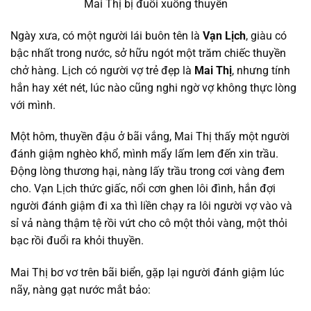
Mai Thị bị đuổi xuống thuyền
Ngày xưa, có một người lái buôn tên là
Vạn Lịch
, giàu có
bậc nhất trong nước, sở hữu ngót một trăm chiếc thuyền
chở hàng. Lịch có người vợ trẻ đẹp là
Mai Thị
, nhưng tính
hắn hay xét nét, lúc nào cũng nghi ngờ vợ không thực lòng
với mình.
Một hôm, thuyền đậu ở bãi vắng, Mai Thị thấy một người
đánh giậm nghèo khổ, mình mẩy lấm lem đến xin trầu.
Động lòng thương hại, nàng lấy trầu trong cơi vàng đem
cho. Vạn Lịch thức giấc, nổi cơn ghen lôi đình, hắn đợi
người đánh giậm đi xa thì liền chạy ra lôi người vợ vào và
sỉ vả nàng thậm tệ rồi vứt cho cô một thỏi vàng, một thỏi
bạc rồi đuổi ra khỏi thuyền.
Mai Thị bơ vơ trên bãi biển, gặp lại người đánh giậm lúc
nãy, nàng gạt nước mắt bảo: