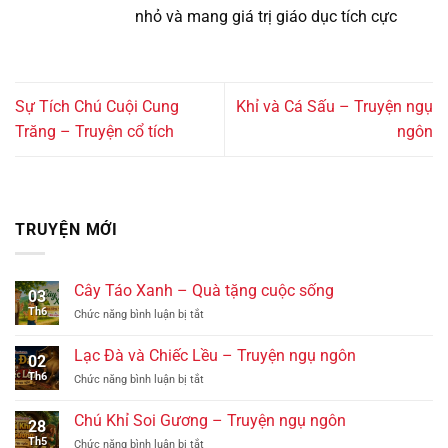
nhỏ và mang giá trị giáo dục tích cực
Sự Tích Chú Cuội Cung
Khỉ và Cá Sấu – Truyện ngụ
Trăng – Truyện cổ tích
ngôn
TRUYỆN MỚI
Cây Táo Xanh – Quà tặng cuộc sống
03
Th6
ở
Chức năng bình luận bị tắt
Cây
Táo
Lạc Đà và Chiếc Lều – Truyện ngụ ngôn
02
Xanh
Th6
ở
Chức năng bình luận bị tắt
–
Lạc
Quà
Đà
tặng
Chú Khỉ Soi Gương – Truyện ngụ ngôn
28
và
cuộc
Th5
ở
Chức năng bình luận bị tắt
Chiếc