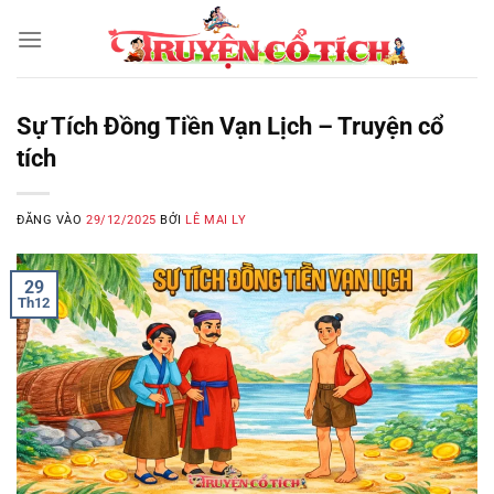
Bỏ
qua
nội
dung
Sự Tích Đồng Tiền Vạn Lịch – Truyện cổ
tích
ĐĂNG VÀO
29/12/2025
BỞI
LÊ MAI LY
29
Th12