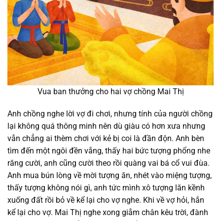
Vua ban thưởng cho hai vợ chồng Mai Thị
Anh chồng nghe lời vợ đi chơi, nhưng tính của người chồng
lại không quá thông minh nên dù giàu có hơn xưa nhưng
vẫn chẳng ai thèm chơi với kẻ bị coi là đần độn. Anh bèn
tìm đến một ngôi đền vắng, thấy hai bức tượng phổng nhe
răng cười, anh cũng cười theo rồi quàng vai bá cổ vui đùa.
Anh mua bún lòng về mời tượng ăn, nhét vào miệng tượng,
thấy tượng không nói gì, anh tức mình xô tượng lăn kềnh
xuống đất rồi bỏ về kể lại cho vợ nghe. Khi về vợ hỏi, hắn
kể lại cho vợ. Mai Thị nghe xong giẫm chân kêu trời, đành