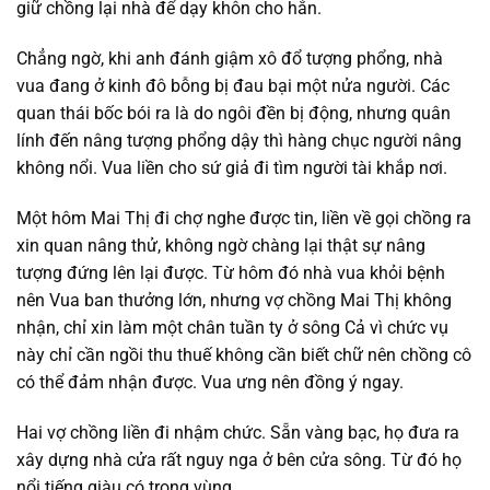
giữ chồng lại nhà để dạy khôn cho hắn.
Chẳng ngờ, khi anh đánh giậm xô đổ tượng phổng, nhà
vua đang ở kinh đô bỗng bị đau bại một nửa người. Các
quan thái bốc bói ra là do ngôi đền bị động, nhưng quân
lính đến nâng tượng phổng dậy thì hàng chục người nâng
không nổi. Vua liền cho sứ giả đi tìm người tài khắp nơi.
Một hôm Mai Thị đi chợ nghe được tin, liền về gọi chồng ra
xin quan nâng thử, không ngờ chàng lại thật sự nâng
tượng đứng lên lại được. Từ hôm đó nhà vua khỏi bệnh
nên Vua ban thưởng lớn, nhưng vợ chồng Mai Thị không
nhận, chỉ xin làm một chân tuần ty ở sông Cả vì chức vụ
này chỉ cần ngồi thu thuế không cần biết chữ nên chồng cô
có thể đảm nhận được. Vua ưng nên đồng ý ngay.
Hai vợ chồng liền đi nhậm chức. Sẵn vàng bạc, họ đưa ra
xây dựng nhà cửa rất nguy nga ở bên cửa sông. Từ đó họ
nổi tiếng giàu có trong vùng.