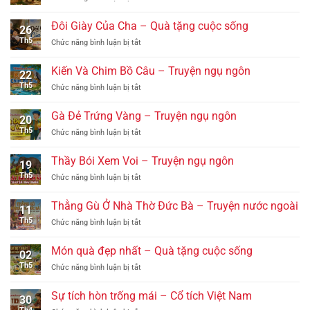
sống
Chú
Lều
Khỉ
–
Đôi Giày Của Cha – Quà tặng cuộc sống
26
Soi
Truyện
Th5
ở
Chức năng bình luận bị tắt
Gương
ngụ
Đôi
–
ngôn
Giày
Truyện
Kiến Và Chim Bồ Câu – Truyện ngụ ngôn
22
Của
ngụ
Th5
ở
Chức năng bình luận bị tắt
Cha
ngôn
Kiến
–
Và
Quà
Gà Đẻ Trứng Vàng – Truyện ngụ ngôn
20
Chim
tặng
Th5
ở
Chức năng bình luận bị tắt
Bồ
cuộc
Gà
Câu
sống
Đẻ
–
Thầy Bói Xem Voi – Truyện ngụ ngôn
19
Trứng
Truyện
Th5
ở
Chức năng bình luận bị tắt
Vàng
ngụ
Thầy
–
ngôn
Bói
Truyện
Thằng Gù Ở Nhà Thờ Đức Bà – Truyện nước ngoài
11
Xem
ngụ
Th5
ở
Chức năng bình luận bị tắt
Voi
ngôn
Thằng
–
Gù
Truyện
Món quà đẹp nhất – Quà tặng cuộc sống
02
Ở
ngụ
Th5
ở
Chức năng bình luận bị tắt
Nhà
ngôn
Món
Thờ
quà
Đức
Sự tích hòn trống mái – Cổ tích Việt Nam
30
đẹp
Bà