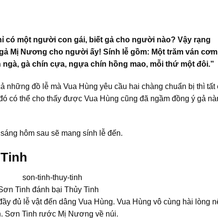
hỉ có một người con gái, biết gả cho người nào? Vậy rạng
sẽ gả Mị Nương cho người ấy! Sính lễ gồm: Một trăm ván cơm
 ngà, gà chín cựa, ngựa chín hồng mao, mỗi thứ một đôi.”
cả những đồ lễ mà Vua Hùng yêu cầu hai chàng chuẩn bị thì tất
ều đó có thể cho thấy được Vua Hùng cũng đã ngầm đồng ý gả n
 sáng hôm sau sẽ mang sính lễ đến.
 Tinh
Sơn Tinh đánh bại Thủy Tinh
y đủ lễ vật đến dâng Vua Hùng. Vua Hùng vô cùng hài lòng n
h. Sơn Tinh rước Mị Nương về núi.