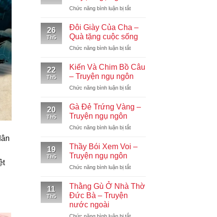
Chiếc
ở
Chức năng bình luận bị tắt
Lều
Chú
–
Khỉ
Truyện
Đôi Giày Của Cha –
26
Soi
ngụ
Quà tặng cuộc sống
Th5
Gương
ngôn
ở
Chức năng bình luận bị tắt
–
Đôi
Truyện
Giày
ngụ
Kiến Và Chim Bồ Câu
22
Của
ngôn
– Truyện ngụ ngôn
Th5
Cha
ở
Chức năng bình luận bị tắt
–
Kiến
Quà
Và
tặng
Gà Đẻ Trứng Vàng –
20
Chim
cuộc
Truyện ngụ ngôn
Th5
Bồ
sống
ở
Chức năng bình luận bị tắt
Câu
Gà
–
dân
Đẻ
Truyện
Thầy Bói Xem Voi –
19
Trứng
ngụ
Truyện ngụ ngôn
Th5
Vàng
ngôn
ệt
ở
Chức năng bình luận bị tắt
–
Thầy
Truyện
Bói
ngụ
Thằng Gù Ở Nhà Thờ
11
Xem
ngôn
Đức Bà – Truyện
Th5
Voi
nước ngoài
–
ở
Chức năng bình luận bị tắt
Truyện