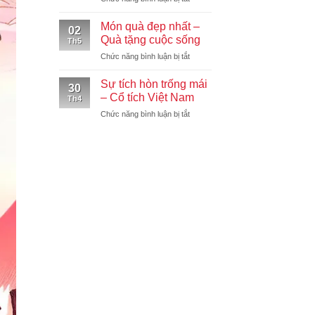
Thằng
ngụ
Gù
ngôn
Món quà đẹp nhất –
02
Ở
Quà tặng cuộc sống
Th5
Nhà
ở
Chức năng bình luận bị tắt
Thờ
Món
Đức
quà
Bà
Sự tích hòn trống mái
30
đẹp
–
– Cổ tích Việt Nam
Th4
nhất
Truyện
ở
Chức năng bình luận bị tắt
–
nước
Sự
Quà
ngoài
tích
tặng
hòn
cuộc
trống
sống
mái
–
Cổ
tích
Việt
Nam