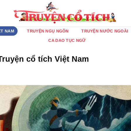
ỆT NAM
TRUYỆN NGỤ NGÔN
TRUYỆN NƯỚC NGOÀI
CA DAO TỤC NGỮ
Truyện cổ tích Việt Nam