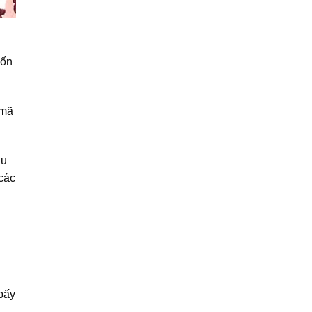
uốn
 mã
áu
 các
bấy