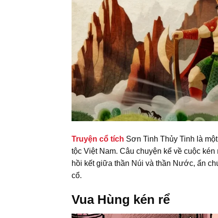
Truyện cổ tích
Sơn Tinh Thủy Tinh là một
tộc Việt Nam. Câu chuyện kể về cuộc kén
hồi kết giữa thần Núi và thần Nước, ẩn chứa
cổ.
Vua Hùng kén
rể