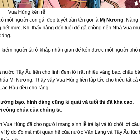
Vua Hùng kén rễ
một người con gái đẹp tuyệt trần tên gọi là
Mị Nương
. Nàng
g hết mực. Khi thấy nàng đến tuổi để gả chồng nên Nhà Vua m
đáng.
tìm kiếm người tài ở khắp nhân gian để kén được một người phò
nước Tây Âu liền cho lính đem tới rất nhiều vàng bạc, châu b
húa Mị Nương. Thấy vậy Vua Hùng liền lập tức cho triệu tất cả
 Lạc Hầu đều cho rằng:
ờng bạo, hình dáng cũng kì quái và tuổi thì đã khá cao.
i công chúa của chúng ta.
Vua Hùng đã cho người mang sính lễ trả lại và từ chối lời cầu
 vì lý do đó mà mối quan hệ của nước Văn Lang và Tây Âu lúc 
 tháo gỡ.