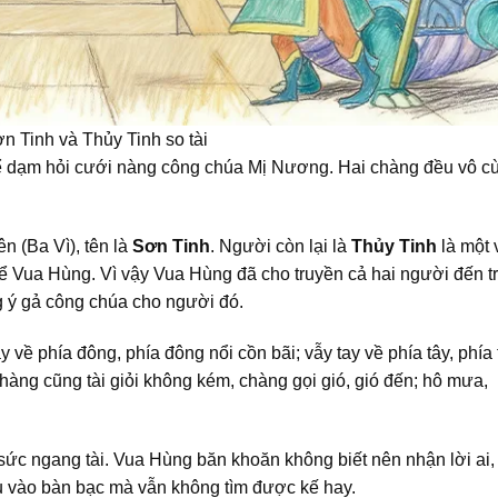
n Tinh và Thủy Tinh so tài
 để dạm hỏi cưới nàng công chúa Mị Nương. Hai chàng đều vô c
n (Ba Vì), tên là
Sơn Tinh
. Người còn lại là
Thủy Tinh
là một 
ể Vua Hùng. Vì vậy Vua Hùng đã cho truyền cả hai người đến t
ng ý gả công chúa cho người đó.
 về phía đông, phía đông nổi cồn bãi; vẫy tay về phía tây, phía 
hàng cũng tài giỏi không kém, chàng gọi gió, gió đến; hô mưa,
 sức ngang tài. Vua Hùng băn khoăn không biết nên nhận lời ai,
u vào bàn bạc mà vẫn không tìm được kế hay.