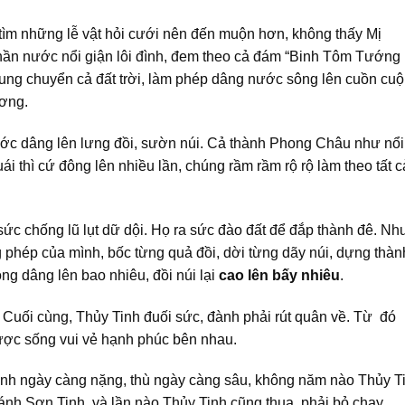
 tìm những lễ vật hỏi cưới nên đến muộn hơn, không thấy Mị
hần nước nổi giận lôi đình, đem theo cả đám “Binh Tôm Tướng
rung chuyển cả đất trời, làm phép dâng nước sông lên cuồn cuộ
ương.
c dâng lên lưng đồi, sườn núi. Cả thành Phong Châu như nổi
i thì cứ đông lên nhiều lần, chúng rầm rầm rộ rộ làm theo tất c
ức chống lũ lụt dữ dội. Họ ra sức đào đất để đắp thành đê. N
phép của mình, bốc từng quả đồi, dời từng dãy núi, dựng thàn
g dâng lên bao nhiêu, đồi núi lại
cao lên bấy nhiêu
.
 Cuối cùng, Thủy Tinh đuối sức, đành phải rút quân về. Từ đó
ợc sống vui vẻ hạnh phúc bên nhau.
inh ngày càng nặng, thù ngày càng sâu, không năm nào Thủy T
h Sơn Tinh, và lần nào Thủy Tinh cũng thua, phải bỏ chạy.