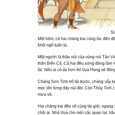
Sơ
Một hôm, có hai chàng trai cùng lúc đến
khôi ngô tuấn tú.
Một người là thần núi của vùng núi Tản Viê
thần Biển Cả. Cả hai đều xứng đáng làm r
tài. Nếu ai có tài hơn thì Vua Hùng sẽ đồ
Chàng Sơn Tinh trổ tài trước, chàng vẫy tay
mọc lên từng dãy núi đồi. Còn Thủy Tinh c
mưa về.
Hai chàng trai đều vô cùng tài giỏi, ngang
chối ai. Nhà Vua cho mời các quan lạc hầ