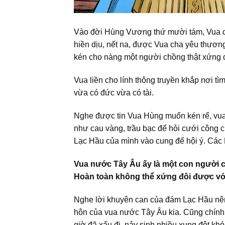
Vào đời Hùng Vương thứ mười tám, Vua có 
hiền dịu, nết na, được Vua cha yêu thươn
kén cho nàng một người chồng thật xứng 
Vua liền cho lính thông truyền khắp nơi 
vừa có đức vừa có tài.
Nghe được tin Vua Hùng muốn kén rể, vua 
như cau vàng, trầu bạc để hỏi cưới công c
Lạc Hầu của mình vào cung để hội ý. Các
Vua nước Tây Âu ấy là một con người cư
Hoàn toàn không thể xứng đôi được vớ
Nghe lời khuyên can của đám Lạc Hầu nên 
hôn của vua nước Tây Âu kia. Cũng chính
giờ đã xấu đi, nảy sinh nhiều xung đột khó