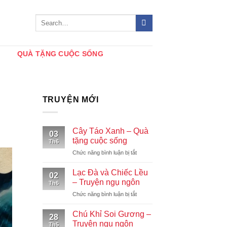
QUÀ TẶNG CUỘC SỐNG
TRUYỆN MỚI
Cây Táo Xanh – Quà
03
tặng cuộc sống
Th6
ở
Chức năng bình luận bị tắt
Cây
Táo
Lạc Đà và Chiếc Lều
02
Xanh
– Truyện ngụ ngôn
Th6
–
ở
Chức năng bình luận bị tắt
Quà
Lạc
tặng
Đà
cuộc
Chú Khỉ Soi Gương –
28
và
sống
Truyện ngụ ngôn
Th5