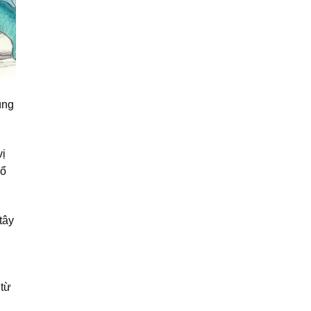
ùng
vị
rổ
tây
 từ