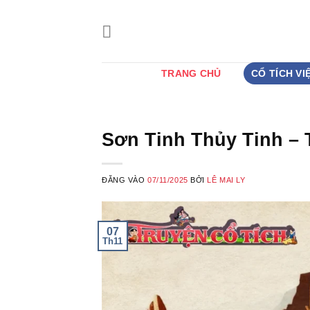
Bỏ
qua
nội
dung
TRANG CHỦ
CỔ TÍCH VI
Sơn Tinh Thủy Tinh – 
ĐĂNG VÀO
07/11/2025
BỞI
LÊ MAI LY
07
Th11