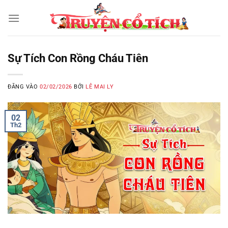
Bỏ
qua
nội
dung
Sự Tích Con Rồng Cháu Tiên
ĐĂNG VÀO
02/02/2026
BỞI
LÊ MAI LY
02
Th2