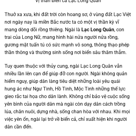
Vị thần biển cả Lạc Long Quân
Thuở xa xưa, khi đất trời còn hoang sơ, ở vùng đất Lạc Việt
nơi ngày nay là miền Bắc nước ta có một vị thần kỳ vĩ
mang dòng dõi rồng thiêng. Ngài là
Lạc Long Quân
, con
trai của Long Nữ, mang hình hài nửa người nửa rồng,
gương mặt tuấn tú có sức mạnh vô song, thông thạo phép
thần thông và thường sinh sống nơi biển sâu thăm thẳm.
Tuy quen thuộc với thủy cung, ngài Lạc Long Quân vẫn
nhiều lần lên cạn để giúp đỡ con người. Ngài không quản
hiểm nguy, giúp dân làng tiêu diệt những loài yêu quái
hung ác như Ngư Tinh, Hồ Tinh, Mộc Tinh những thế lực
gieo rắc tai họa cho dân lành. Không chỉ bảo vệ cuộc sống
yên bình của người dân mà ngài còn dạy dân cách trồng
lúa, chăn nuôi, dựng nhà, sống chan hòa với nhau. Khi mọi
việc yên ổn, ngài lại trở về biển cả, chỉ xuất hiện khi người
dân cần đến.