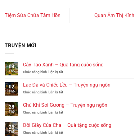
Tiệm Sửa Chữa Tâm Hồn
Quan Âm Thị Kính
TRUYỆN MỚI
Cây Táo Xanh – Quà tặng cuộc sống
03
Th6
ở
Chức năng bình luận bị tắt
Cây
Táo
Lạc Đà và Chiếc Lều – Truyện ngụ ngôn
02
Xanh
Th6
ở
Chức năng bình luận bị tắt
–
Lạc
Quà
Đà
tặng
Chú Khỉ Soi Gương – Truyện ngụ ngôn
28
và
cuộc
Th5
ở
Chức năng bình luận bị tắt
Chiếc
sống
Chú
Lều
Khỉ
–
Đôi Giày Của Cha – Quà tặng cuộc sống
26
Soi
Truyện
Th5
ở
Chức năng bình luận bị tắt
Gương
ngụ
Đôi
–