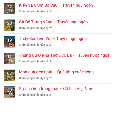
ngôn
Giày
Truyện
Kiến Và Chim Bồ Câu – Truyện ngụ ngôn
22
Của
ngụ
Th5
ở
Chức năng bình luận bị tắt
Cha
ngôn
Kiến
–
Và
Quà
Gà Đẻ Trứng Vàng – Truyện ngụ ngôn
20
Chim
tặng
Th5
ở
Chức năng bình luận bị tắt
Bồ
cuộc
Gà
Câu
sống
Đẻ
–
Thầy Bói Xem Voi – Truyện ngụ ngôn
19
Trứng
Truyện
Th5
ở
Chức năng bình luận bị tắt
Vàng
ngụ
Thầy
–
ngôn
Bói
Truyện
Thằng Gù Ở Nhà Thờ Đức Bà – Truyện nước ngoài
11
Xem
ngụ
Th5
ở
Chức năng bình luận bị tắt
Voi
ngôn
Thằng
–
Gù
Truyện
Món quà đẹp nhất – Quà tặng cuộc sống
02
Ở
ngụ
Th5
ở
Chức năng bình luận bị tắt
Nhà
ngôn
Món
Thờ
quà
Đức
Sự tích hòn trống mái – Cổ tích Việt Nam
30
đẹp
Bà
Th4
ở
Chức năng bình luận bị tắt
nhất
–
Sự
–
Truyện
tích
Quà
nước
hòn
tặng
ngoài
trống
cuộc