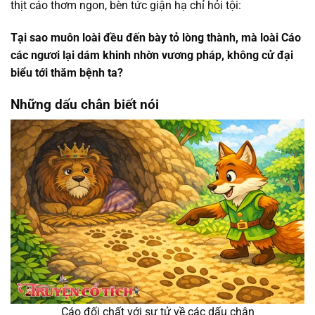
thịt cáo thơm ngon, bèn tức giận hạ chỉ hỏi tội:
Tại sao muôn loài đều đến bày tỏ lòng thành, mà loài Cáo
các ngươi lại dám khinh nhờn vương pháp, không cử đại
biểu tới thăm bệnh ta?
Những dấu chân biết nói
Cáo đối chất với sư tử về các dấu chân