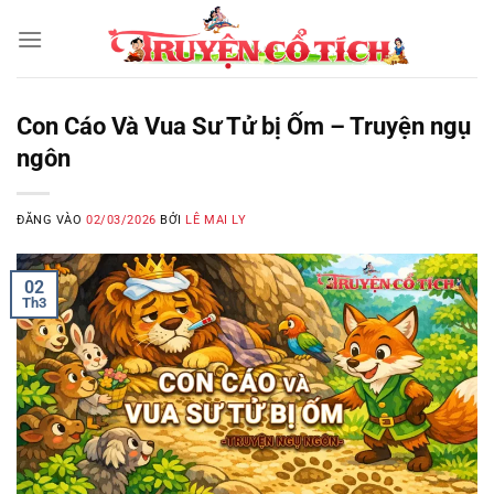
Bỏ
qua
nội
dung
Con Cáo Và Vua Sư Tử bị Ốm – Truyện ngụ
ngôn
ĐĂNG VÀO
02/03/2026
BỞI
LÊ MAI LY
02
Th3