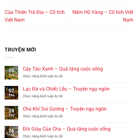
Của Thiên Trả Địa – Cổ tích
Năm Hũ Vàng – Cổ tích Việt
Việt Nam
Nam
TRUYỆN MỚI
Cây Táo Xanh – Quà tặng cuộc sống
03
Th6
ở
Chức năng bình luận bị tắt
Cây
Táo
Lạc Đà và Chiếc Lều – Truyện ngụ ngôn
02
Xanh
Th6
ở
Chức năng bình luận bị tắt
–
Lạc
Quà
Đà
tặng
Chú Khỉ Soi Gương – Truyện ngụ ngôn
28
và
cuộc
Th5
ở
Chức năng bình luận bị tắt
Chiếc
sống
Chú
Lều
Khỉ
–
Đôi Giày Của Cha – Quà tặng cuộc sống
26
Soi
Truyện
Th5
ở
Chức năng bình luận bị tắt
Gương
ngụ