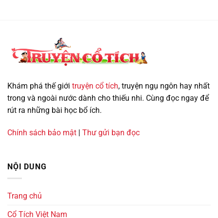
trống
cuộc
mái
sống
–
Cổ
tích
Việt
Nam
Khám phá thế giới
truyện cổ tích
, truyện ngụ ngôn hay nhất
trong và ngoài nước dành cho thiếu nhi. Cùng đọc ngay để
rút ra những bài học bổ ích.
Chính sách bảo mật
|
Thư gửi bạn đọc
NỘI DUNG
Trang chủ
Cổ Tích Việt Nam