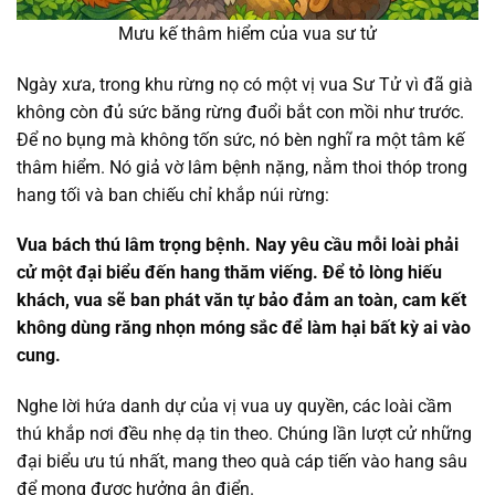
Mưu kế thâm hiểm của vua sư tử
Ngày xưa, trong khu rừng nọ có một vị vua Sư Tử vì đã già
không còn đủ sức băng rừng đuổi bắt con mồi như trước.
Để no bụng mà không tốn sức, nó bèn nghĩ ra một tâm kế
thâm hiểm. Nó giả vờ lâm bệnh nặng, nằm thoi thóp trong
hang tối và ban chiếu chỉ khắp núi rừng:
Vua bách thú lâm trọng bệnh. Nay yêu cầu mỗi loài phải
cử một đại biểu đến hang thăm viếng. Để tỏ lòng hiếu
khách, vua sẽ ban phát văn tự bảo đảm an toàn, cam kết
không dùng răng nhọn móng sắc để làm hại bất kỳ ai vào
cung.
Nghe lời hứa danh dự của vị vua uy quyền, các loài cầm
thú khắp nơi đều nhẹ dạ tin theo. Chúng lần lượt cử những
đại biểu ưu tú nhất, mang theo quà cáp tiến vào hang sâu
để mong được hưởng ân điển.