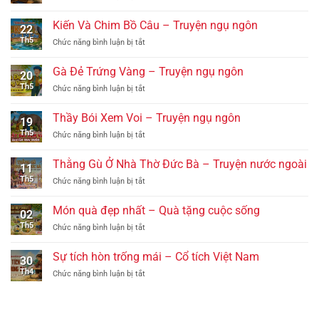
Đôi
–
ngôn
Giày
Truyện
Kiến Và Chim Bồ Câu – Truyện ngụ ngôn
22
Của
ngụ
Th5
ở
Chức năng bình luận bị tắt
Cha
ngôn
Kiến
–
Và
Quà
Gà Đẻ Trứng Vàng – Truyện ngụ ngôn
20
Chim
tặng
Th5
ở
Chức năng bình luận bị tắt
Bồ
cuộc
Gà
Câu
sống
Đẻ
–
Thầy Bói Xem Voi – Truyện ngụ ngôn
19
Trứng
Truyện
Th5
ở
Chức năng bình luận bị tắt
Vàng
ngụ
Thầy
–
ngôn
Bói
Truyện
Thằng Gù Ở Nhà Thờ Đức Bà – Truyện nước ngoài
11
Xem
ngụ
Th5
ở
Chức năng bình luận bị tắt
Voi
ngôn
Thằng
–
Gù
Truyện
Món quà đẹp nhất – Quà tặng cuộc sống
02
Ở
ngụ
Th5
ở
Chức năng bình luận bị tắt
Nhà
ngôn
Món
Thờ
quà
Đức
Sự tích hòn trống mái – Cổ tích Việt Nam
30
đẹp
Bà
Th4
ở
Chức năng bình luận bị tắt
nhất
–
Sự
–
Truyện
tích
Quà
nước
hòn
tặng
ngoài