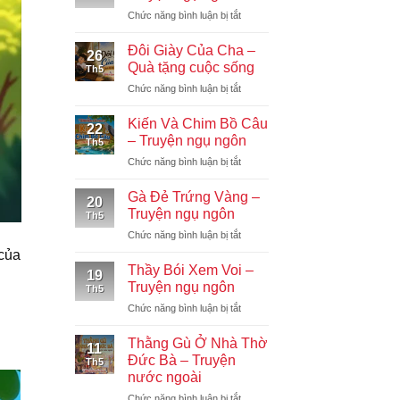
Chiếc
ở
Chức năng bình luận bị tắt
Lều
Chú
–
Khỉ
Truyện
Đôi Giày Của Cha –
26
Soi
ngụ
Quà tặng cuộc sống
Th5
Gương
ngôn
ở
Chức năng bình luận bị tắt
–
Đôi
Truyện
Giày
ngụ
Kiến Và Chim Bồ Câu
22
Của
ngôn
– Truyện ngụ ngôn
Th5
Cha
ở
Chức năng bình luận bị tắt
–
Kiến
Quà
Và
tặng
Gà Đẻ Trứng Vàng –
20
Chim
cuộc
Truyện ngụ ngôn
Th5
Bồ
sống
ở
Chức năng bình luận bị tắt
Câu
Gà
–
của
Đẻ
Truyện
Thầy Bói Xem Voi –
19
Trứng
ngụ
Truyện ngụ ngôn
Th5
Vàng
ngôn
ở
Chức năng bình luận bị tắt
–
Thầy
Truyện
Bói
ngụ
Thằng Gù Ở Nhà Thờ
11
Xem
ngôn
Đức Bà – Truyện
Th5
Voi
nước ngoài
–
ở
Chức năng bình luận bị tắt
Truyện