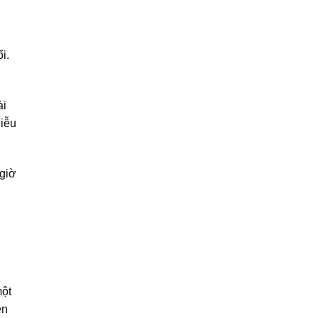
i.
ài
giễu
 giờ
một
ên