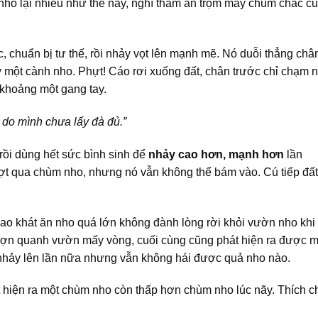
 nho lại nhiều như thế này, nghĩ thầm ăn trộm mấy chùm chắc c
c, chuẩn bị tư thế, rồi nhảy vọt lên mạnh mẽ. Nó duỗi thẳng châ
 một cành nho. Phựt! Cáo rơi xuống đất, chân trước chỉ chạm 
khoảng một gang tay.
 do mình chưa lấy đà đủ.”
 rồi dùng hết sức bình sinh để
nhảy cao hơn, mạnh hơn
lần
ợt qua chùm nho, nhưng nó vẫn không thể bám vào. Cú tiếp đất
ao khát ăn nho quá lớn không đành lòng rời khỏi vườn nho khi
ợn quanh vườn mấy vòng, cuối cùng cũng phát hiện ra được m
 nhảy lên lần nữa nhưng vẫn không hái được quả nho nào.
t hiện ra một chùm nho còn thấp hơn chùm nho lúc nãy. Thích c