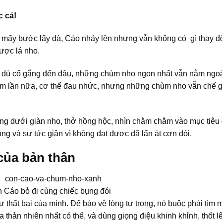
c cả!
ại mấy bước lấy đà, Cáo nhảy lên nhưng vẫn không có gì thay đổ
ược lá nho.
g, dù cố gắng đến đâu, những chùm nho ngon nhất vẫn nằm ngo
ăm lần nữa, cơ thể đau nhức, nhưng những chùm nho vẫn chế 
ng dưới giàn nho, thở hồng hộc, nhìn chằm chằm vào mục tiêu
vọng và sự tức giận vì không đạt được đã lấn át cơn đói.
 của bản thân
 Cáo bỏ đi cùng chiếc bụng đói
ự thất bại của mình. Để bảo vệ lòng tự trọng, nó buộc phải tìm 
 ra thản nhiên nhất có thể, và dùng giọng điệu khinh khỉnh, thốt l