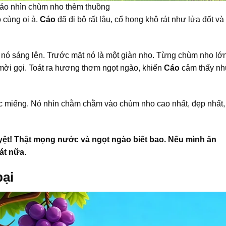
áo nhìn chùm nho thèm thuồng
 cùng oi ả.
Cáo
đã đi bộ rất lâu, cổ họng khô rát như lửa đốt và
 nó sáng lên. Trước mặt nó là một giàn nho. Từng chùm nho lớn
 mời gọi. Toát ra hương thơm ngọt ngào, khiến
Cáo
cảm thấy n
c miếng. Nó nhìn chằm chằm vào chùm nho cao nhất, đẹp nhất, 
ệt! Thật mọng nước và ngọt ngào biết bao. Nếu mình ăn
át nữa.
bại