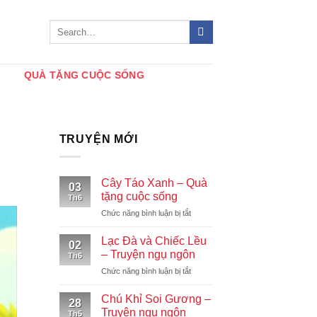
QUÀ TẶNG CUỘC SỐNG
TRUYỆN MỚI
Cây Táo Xanh – Quà
03
tặng cuộc sống
Th6
ở
Chức năng bình luận bị tắt
Cây
Táo
Lạc Đà và Chiếc Lều
02
Xanh
– Truyện ngụ ngôn
Th6
–
ở
Chức năng bình luận bị tắt
Quà
Lạc
tặng
Đà
cuộc
Chú Khỉ Soi Gương –
28
và
sống
Truyện ngụ ngôn
Th5