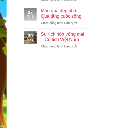
Thằng
ngụ
Gù
ngôn
Món quà đẹp nhất –
02
Ở
Quà tặng cuộc sống
Th5
Nhà
ở
Chức năng bình luận bị tắt
Thờ
Món
Đức
quà
Bà
Sự tích hòn trống mái
30
đẹp
–
– Cổ tích Việt Nam
Th4
nhất
Truyện
ở
Chức năng bình luận bị tắt
–
nước
Sự
Quà
ngoài
tích
tặng
hòn
cuộc
trống
sống
mái
–
Cổ
tích
Việt
Nam