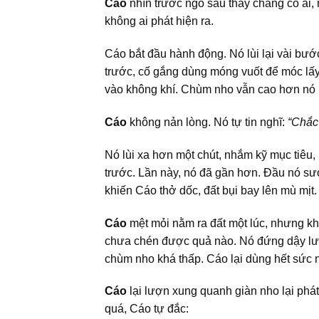
Cáo
nhìn trước ngó sau thấy chẳng có ai,
không ai phát hiện ra.
Cáo bắt đầu hành động. Nó lùi lại vài bướ
trước, cố gắng dùng móng vuốt để móc lấy
vào không khí. Chùm nho vẫn cao hơn nó 
Cáo
không nản lòng. Nó tự tin nghĩ:
“Chắc
Nó lùi xa hơn một chút, nhắm kỹ mục tiêu,
trước. Lần này, nó đã gần hơn. Đầu nó sư
khiến Cáo thở dốc, đất bụi bay lên mù mịt.
Cáo
mệt mỏi nằm ra đất một lúc, nhưng kh
chưa chén được quả nào. Nó đứng dậy lư
chùm nho khá thấp. Cáo lại dùng hết sức
Cáo
lại lượn xung quanh giàn nho lại phá
quá, Cáo tự đắc: