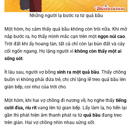
Những người lạ bước ra từ quả bầu
Một hôm, họ cảm thấy quả bầu không còn trôi nữa. Khi mở
nắp bước ra, họ thấy mình mắc cạn trên một
ngọn núi cao
.
Trời đất khi ấy hoang tàn, tất cả chỉ còn lại bùn đất và cây
cối ngổn ngang. Họ lặng người vì
không còn thấy một ai
sống sót
.
Ít lâu sau, người vợ bỗng
sinh ra một quả bầu
. Thấy chồng
buồn vì không phải đứa trẻ, chị chỉ lặng lẽ treo quả bầu lên
giàn bếp, coi như của trời cho.
Một hôm, khi hai vợ chồng đi nương về, họ nghe thấy
tiếng
cười đùa, ríu rít
vang lên từ gian bếp. Lấy làm lạ, họ tiến lại
gần thì phát hiện âm thanh phát ra từ
quả bầu
đang treo
trên giàn. Hai vợ chồng nhìn nhau sửng sốt.