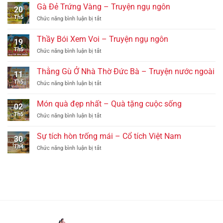
Và
Quà
Gà Đẻ Trứng Vàng – Truyện ngụ ngôn
20
Chim
tặng
Th5
ở
Chức năng bình luận bị tắt
Bồ
cuộc
Gà
Câu
sống
Đẻ
–
Thầy Bói Xem Voi – Truyện ngụ ngôn
19
Trứng
Truyện
Th5
ở
Chức năng bình luận bị tắt
Vàng
ngụ
Thầy
–
ngôn
Bói
Truyện
Thằng Gù Ở Nhà Thờ Đức Bà – Truyện nước ngoài
11
Xem
ngụ
Th5
ở
Chức năng bình luận bị tắt
Voi
ngôn
Thằng
–
Gù
Truyện
Món quà đẹp nhất – Quà tặng cuộc sống
02
Ở
ngụ
Th5
ở
Chức năng bình luận bị tắt
Nhà
ngôn
Món
Thờ
quà
Đức
Sự tích hòn trống mái – Cổ tích Việt Nam
30
đẹp
Bà
Th4
ở
Chức năng bình luận bị tắt
nhất
–
Sự
–
Truyện
tích
Quà
nước
hòn
tặng
ngoài
trống
cuộc
mái
sống
–
Cổ
tích