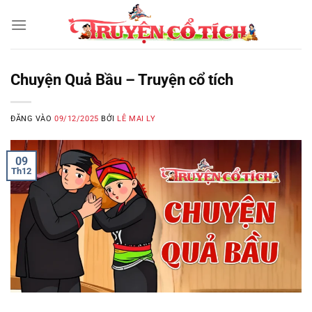
Bỏ
qua
nội
dung
Chuyện Quả Bầu – Truyện cổ tích
ĐĂNG VÀO
09/12/2025
BỞI
LÊ MAI LY
09
Th12