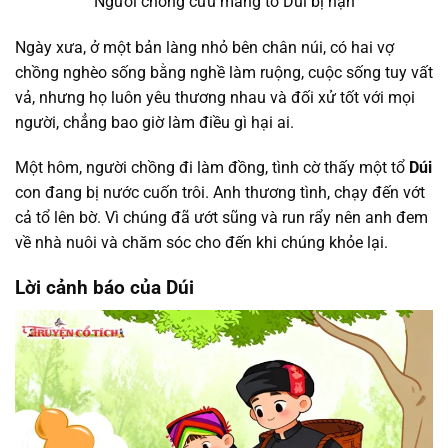
Người chồng cưu mang tổ Dúi bị nạn
Ngày xưa, ở một bản làng nhỏ bên chân núi, có hai vợ
chồng nghèo sống bằng nghề làm ruộng, cuộc sống tuy vất
vả, nhưng họ luôn yêu thương nhau và đối xử tốt với mọi
người, chẳng bao giờ làm điều gì hại ai.
Một hôm, người chồng đi làm đồng, tình cờ thấy một tổ
Dúi
con đang bị nước cuốn trôi. Anh thương tình, chạy đến vớt
cả tổ lên bờ. Vì chúng đã ướt sũng và run rẩy nên anh đem
về nhà nuôi và chăm sóc cho đến khi chúng khỏe lại.
Lời cảnh báo của Dúi