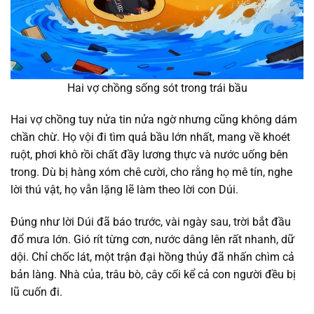
Hai vợ chồng sống sót trong trái bầu
Hai vợ chồng tuy nửa tin nửa ngờ nhưng cũng không dám
chần chừ. Họ vội đi tìm quả bầu lớn nhất, mang về khoét
ruột, phơi khô rồi chất đầy lương thực và nước uống bên
trong. Dù bị hàng xóm chê cười, cho rằng họ mê tín, nghe
lời thú vật, họ vẫn lặng lẽ làm theo lời con Dúi.
Đúng như lời Dúi đã báo trước, vài ngày sau, trời bắt đầu
đổ mưa lớn. Gió rít từng cơn, nước dâng lên rất nhanh, dữ
dội. Chỉ chốc lát, một trận đại hồng thủy đã nhấn chìm cả
bản làng. Nhà của, trâu bò, cây cối kể cả con người đều bị
lũ cuốn đi.