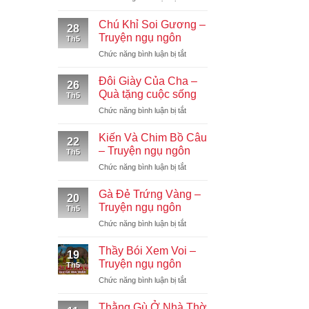
Lạc
tặng
Đà
cuộc
Chú Khỉ Soi Gương –
28
và
sống
Truyện ngụ ngôn
Th5
Chiếc
ở
Chức năng bình luận bị tắt
Lều
Chú
–
Khỉ
Truyện
Đôi Giày Của Cha –
26
Soi
ngụ
Quà tặng cuộc sống
Th5
Gương
ngôn
ở
Chức năng bình luận bị tắt
–
Đôi
Truyện
Giày
ngụ
Kiến Và Chim Bồ Câu
22
Của
ngôn
– Truyện ngụ ngôn
Th5
Cha
ở
Chức năng bình luận bị tắt
–
Kiến
Quà
Và
tặng
Gà Đẻ Trứng Vàng –
20
Chim
cuộc
Truyện ngụ ngôn
Th5
Bồ
sống
ở
Chức năng bình luận bị tắt
Câu
Gà
–
Đẻ
Truyện
Thầy Bói Xem Voi –
19
Trứng
ngụ
Truyện ngụ ngôn
Th5
Vàng
ngôn
ở
Chức năng bình luận bị tắt
–
Thầy
Truyện
Bói
ngụ
Thằng Gù Ở Nhà Thờ