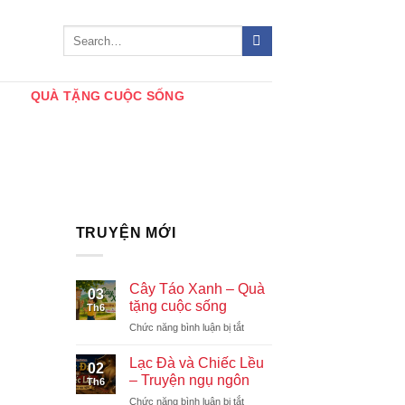
QUÀ TẶNG CUỘC SỐNG
TRUYỆN MỚI
Cây Táo Xanh – Quà
03
tặng cuộc sống
Th6
ở
Chức năng bình luận bị tắt
Cây
Táo
Lạc Đà và Chiếc Lều
02
Xanh
– Truyện ngụ ngôn
Th6
–
ở
Chức năng bình luận bị tắt
Quà