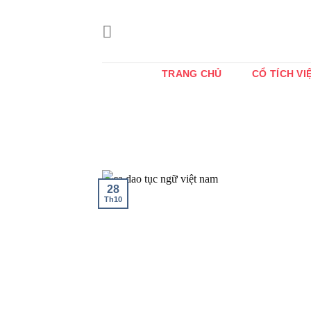
Bỏ
qua
nội
dung
TRANG CHỦ
CỔ TÍCH VI
28
Th10