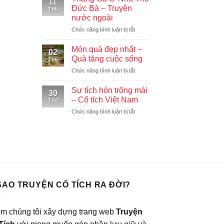
11
Xem
ngôn
Đức Bà – Truyện
Th5
Voi
nước ngoài
–
ở
Chức năng bình luận bị tắt
Truyện
Thằng
ngụ
Gù
ngôn
Món quà đẹp nhất –
02
Ở
Quà tặng cuộc sống
Th5
Nhà
ở
Chức năng bình luận bị tắt
Thờ
Món
Đức
quà
Bà
Sự tích hòn trống mái
30
đẹp
–
– Cổ tích Việt Nam
Th4
nhất
Truyện
ở
Chức năng bình luận bị tắt
–
nước
Sự
Quà
ngoài
tích
tặng
hòn
cuộc
trống
sống
mái
–
Cổ
tích
 SAO TRUYỆN CỔ TÍCH RA ĐỜI?
Việt
Nam
m chúng tôi xây dựng trang web
Truyện